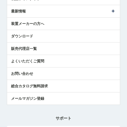
ごあいさつ
メトロールの事業
タッチスイッチ製品
最新情報
受賞履歴
ツールセッタ製品
メディア掲載
タッチプローブ製品
ニュースリリース
装置メーカーの方へ
採用情報
エアマイクロセンサ製品
メトロールの技術
国/地域/言語
アプリケーション
ダウンロード
社員ブログ
展示会レポート
販売代理店一覧
中小企業のBCP地震対策
センサのテクニカルガイド
よくいただくご質問
社長ブログ
お問い合わせ
総合カタログ無料請求
メールマガジン登録
サポート