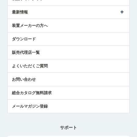
ごあいさつ
メトロールの事業
タッチスイッチ製品
最新情報
受賞履歴
ツールセッタ製品
メディア掲載
タッチプローブ製品
ニュースリリース
装置メーカーの方へ
採用情報
エアマイクロセンサ製品
メトロールの技術
国/地域/言語
アプリケーション
ダウンロード
社員ブログ
展示会レポート
販売代理店一覧
中小企業のBCP地震対策
センサのテクニカルガイド
よくいただくご質問
社長ブログ
お問い合わせ
総合カタログ無料請求
メールマガジン登録
サポート