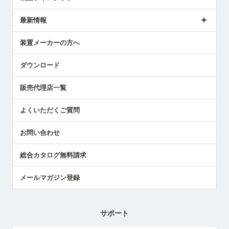
ごあいさつ
メトロールの事業
タッチスイッチ製品
最新情報
受賞履歴
ツールセッタ製品
メディア掲載
タッチプローブ製品
ニュースリリース
装置メーカーの方へ
採用情報
エアマイクロセンサ製品
メトロールの技術
国/地域/言語
アプリケーション
ダウンロード
社員ブログ
展示会レポート
販売代理店一覧
中小企業のBCP地震対策
センサのテクニカルガイド
よくいただくご質問
社長ブログ
お問い合わせ
総合カタログ無料請求
メールマガジン登録
サポート