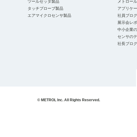
ツールセッタ製品
メトロー
タッチプローブ製品
アプリケ
エアマイクロセンサ製品
社員ブロ
展示会レ
中小企業の
センサの
社長ブロ
© METROL Inc. All Rights Reserved.