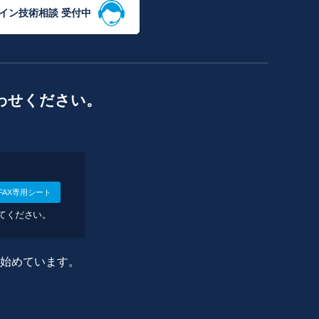
イン技術相談 受付中
わせください。
FAX専用シート
してください。
に始めています。