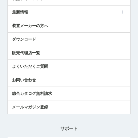
ごあいさつ
メトロールの事業
タッチスイッチ製品
最新情報
受賞履歴
ツールセッタ製品
メディア掲載
タッチプローブ製品
ニュースリリース
装置メーカーの方へ
採用情報
エアマイクロセンサ製品
メトロールの技術
国/地域/言語
アプリケーション
ダウンロード
社員ブログ
展示会レポート
販売代理店一覧
中小企業のBCP地震対策
センサのテクニカルガイド
よくいただくご質問
社長ブログ
お問い合わせ
総合カタログ無料請求
メールマガジン登録
サポート