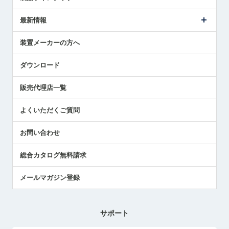
ごあいさつ
メトロールの事業
タッチスイッチ製品
最新情報
受賞履歴
ツールセッタ製品
メディア掲載
タッチプローブ製品
ニュースリリース
装置メーカーの方へ
採用情報
エアマイクロセンサ製品
メトロールの技術
国/地域/言語
アプリケーション
ダウンロード
社員ブログ
展示会レポート
販売代理店一覧
中小企業のBCP地震対策
センサのテクニカルガイド
よくいただくご質問
社長ブログ
お問い合わせ
総合カタログ無料請求
メールマガジン登録
サポート