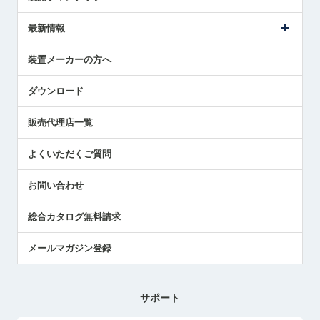
ごあいさつ
メトロールの事業
タッチスイッチ製品
最新情報
受賞履歴
ツールセッタ製品
メディア掲載
タッチプローブ製品
ニュースリリース
装置メーカーの方へ
採用情報
エアマイクロセンサ製品
メトロールの技術
国/地域/言語
アプリケーション
ダウンロード
社員ブログ
展示会レポート
販売代理店一覧
中小企業のBCP地震対策
センサのテクニカルガイド
よくいただくご質問
社長ブログ
お問い合わせ
総合カタログ無料請求
メールマガジン登録
サポート