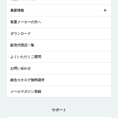
ごあいさつ
メトロールの事業
タッチスイッチ製品
最新情報
受賞履歴
ツールセッタ製品
メディア掲載
タッチプローブ製品
ニュースリリース
装置メーカーの方へ
採用情報
エアマイクロセンサ製品
メトロールの技術
国/地域/言語
アプリケーション
ダウンロード
社員ブログ
展示会レポート
販売代理店一覧
中小企業のBCP地震対策
センサのテクニカルガイド
よくいただくご質問
社長ブログ
お問い合わせ
総合カタログ無料請求
メールマガジン登録
サポート