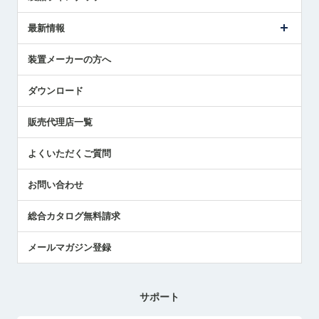
ごあいさつ
メトロールの事業
タッチスイッチ製品
最新情報
受賞履歴
ツールセッタ製品
メディア掲載
タッチプローブ製品
ニュースリリース
装置メーカーの方へ
採用情報
エアマイクロセンサ製品
メトロールの技術
国/地域/言語
アプリケーション
ダウンロード
社員ブログ
展示会レポート
販売代理店一覧
中小企業のBCP地震対策
センサのテクニカルガイド
よくいただくご質問
社長ブログ
お問い合わせ
総合カタログ無料請求
メールマガジン登録
サポート