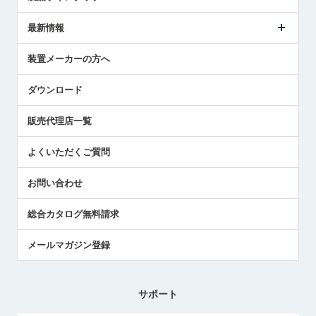
ごあいさつ
メトロールの事業
タッチスイッチ製品
最新情報
受賞履歴
ツールセッタ製品
メディア掲載
タッチプローブ製品
ニュースリリース
装置メーカーの方へ
採用情報
エアマイクロセンサ製品
メトロールの技術
国/地域/言語
アプリケーション
ダウンロード
社員ブログ
展示会レポート
販売代理店一覧
中小企業のBCP地震対策
センサのテクニカルガイド
よくいただくご質問
社長ブログ
お問い合わせ
総合カタログ無料請求
メールマガジン登録
サポート