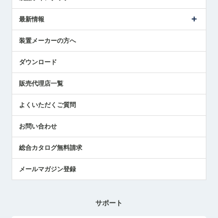
ごあいさつ
メトロールの事業
タッチスイッチ製品
最新情報
受賞履歴
ツールセッタ製品
メディア掲載
タッチプローブ製品
ニュースリリース
装置メーカーの方へ
採用情報
エアマイクロセンサ製品
メトロールの技術
国/地域/言語
アプリケーション
ダウンロード
社員ブログ
展示会レポート
販売代理店一覧
中小企業のBCP地震対策
センサのテクニカルガイド
よくいただくご質問
社長ブログ
お問い合わせ
総合カタログ無料請求
メールマガジン登録
サポート