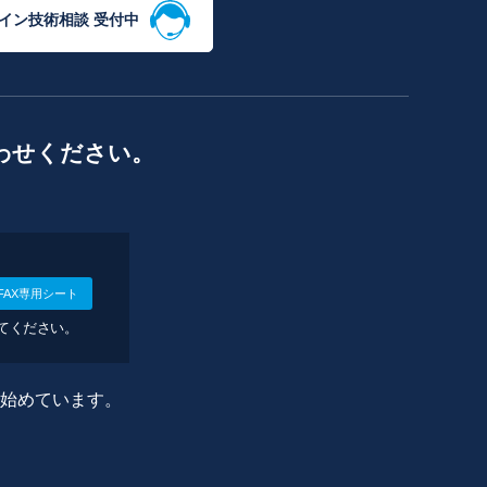
イン技術相談 受付中
わせください。
FAX専用シート
してください。
に始めています。