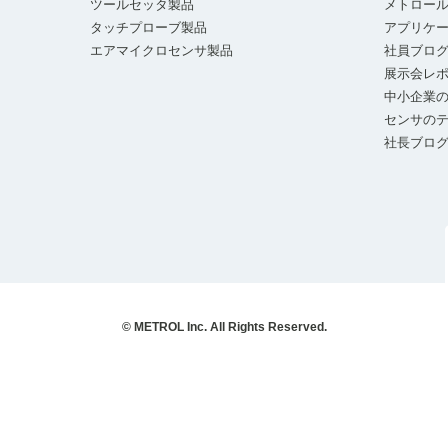
ツールセッタ製品
メトロー
タッチプローブ製品
アプリケ
エアマイクロセンサ製品
社員ブロ
展示会レ
中小企業の
センサの
社長ブロ
© METROL Inc. All Rights Reserved.