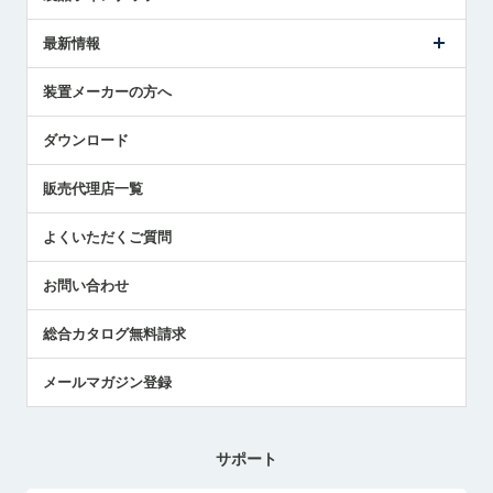
ごあいさつ
メトロールの事業
タッチスイッチ製品
最新情報
受賞履歴
ツールセッタ製品
メディア掲載
タッチプローブ製品
ニュースリリース
装置メーカーの方へ
採用情報
エアマイクロセンサ製品
メトロールの技術
国/地域/言語
アプリケーション
ダウンロード
社員ブログ
展示会レポート
販売代理店一覧
中小企業のBCP地震対策
センサのテクニカルガイド
よくいただくご質問
社長ブログ
お問い合わせ
総合カタログ無料請求
メールマガジン登録
サポート