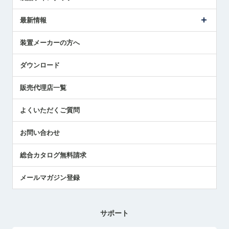
ごあいさつ
メトロールの事業
タッチスイッチ製品
最新情報
受賞履歴
ツールセッタ製品
メディア掲載
タッチプローブ製品
ニュースリリース
装置メーカーの方へ
採用情報
エアマイクロセンサ製品
メトロールの技術
国/地域/言語
アプリケーション
ダウンロード
社員ブログ
展示会レポート
販売代理店一覧
中小企業のBCP地震対策
センサのテクニカルガイド
よくいただくご質問
社長ブログ
お問い合わせ
総合カタログ無料請求
メールマガジン登録
サポート