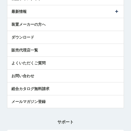
ごあいさつ
メトロールの事業
タッチスイッチ製品
最新情報
受賞履歴
ツールセッタ製品
メディア掲載
タッチプローブ製品
ニュースリリース
装置メーカーの方へ
採用情報
エアマイクロセンサ製品
メトロールの技術
国/地域/言語
アプリケーション
ダウンロード
社員ブログ
展示会レポート
販売代理店一覧
中小企業のBCP地震対策
センサのテクニカルガイド
よくいただくご質問
社長ブログ
お問い合わせ
総合カタログ無料請求
メールマガジン登録
サポート