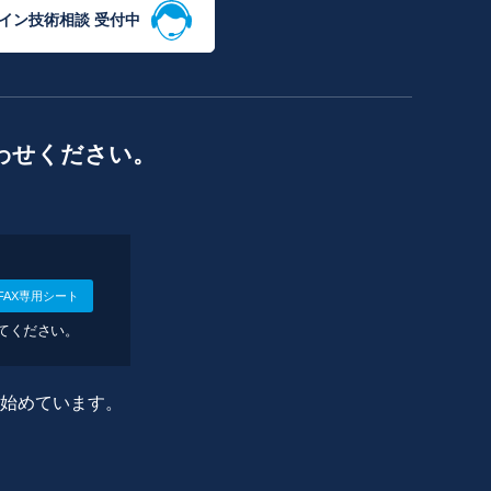
イン技術相談 受付中
わせください。
FAX専用シート
してください。
に始めています。