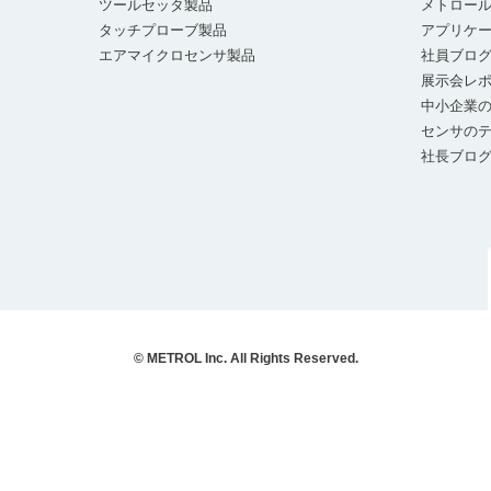
ツールセッタ製品
メトロー
タッチプローブ製品
アプリケ
エアマイクロセンサ製品
社員ブロ
展示会レ
中小企業の
センサの
社長ブロ
© METROL Inc. All Rights Reserved.