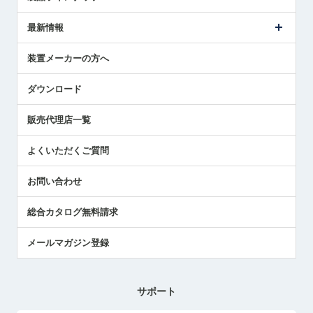
ごあいさつ
メトロールの事業
タッチスイッチ製品
最新情報
受賞履歴
ツールセッタ製品
メディア掲載
タッチプローブ製品
ニュースリリース
装置メーカーの方へ
採用情報
エアマイクロセンサ製品
メトロールの技術
国/地域/言語
アプリケーション
ダウンロード
社員ブログ
展示会レポート
販売代理店一覧
中小企業のBCP地震対策
センサのテクニカルガイド
よくいただくご質問
社長ブログ
お問い合わせ
総合カタログ無料請求
メールマガジン登録
サポート