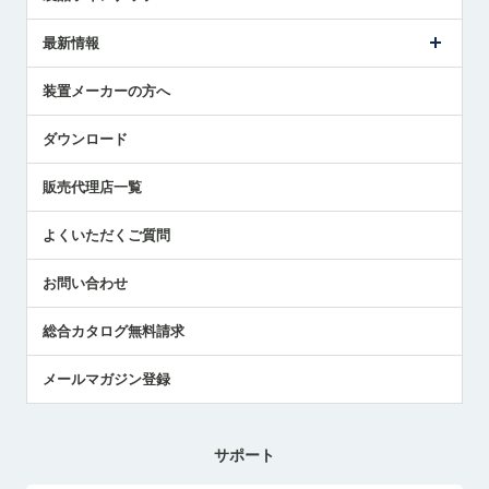
ごあいさつ
メトロールの事業
タッチスイッチ製品
最新情報
受賞履歴
ツールセッタ製品
メディア掲載
タッチプローブ製品
ニュースリリース
装置メーカーの方へ
採用情報
エアマイクロセンサ製品
メトロールの技術
国/地域/言語
アプリケーション
ダウンロード
社員ブログ
展示会レポート
販売代理店一覧
中小企業のBCP地震対策
センサのテクニカルガイド
よくいただくご質問
社長ブログ
お問い合わせ
総合カタログ無料請求
メールマガジン登録
サポート