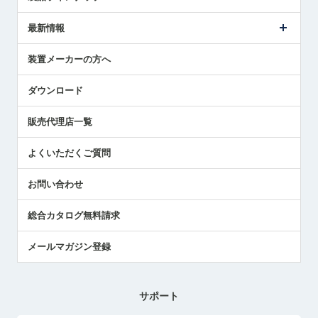
ごあいさつ
メトロールの事業
タッチスイッチ製品
最新情報
受賞履歴
ツールセッタ製品
メディア掲載
タッチプローブ製品
ニュースリリース
装置メーカーの方へ
採用情報
エアマイクロセンサ製品
メトロールの技術
国/地域/言語
アプリケーション
ダウンロード
社員ブログ
展示会レポート
販売代理店一覧
中小企業のBCP地震対策
センサのテクニカルガイド
よくいただくご質問
社長ブログ
お問い合わせ
総合カタログ無料請求
メールマガジン登録
サポート