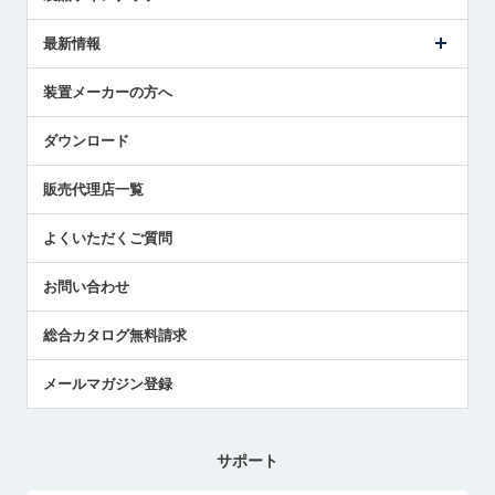
ごあいさつ
メトロールの事業
タッチスイッチ製品
最新情報
受賞履歴
ツールセッタ製品
メディア掲載
タッチプローブ製品
ニュースリリース
装置メーカーの方へ
採用情報
エアマイクロセンサ製品
メトロールの技術
国/地域/言語
アプリケーション
ダウンロード
社員ブログ
展示会レポート
販売代理店一覧
中小企業のBCP地震対策
センサのテクニカルガイド
よくいただくご質問
社長ブログ
お問い合わせ
総合カタログ無料請求
メールマガジン登録
サポート