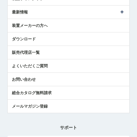
ごあいさつ
メトロールの事業
タッチスイッチ製品
最新情報
受賞履歴
ツールセッタ製品
メディア掲載
タッチプローブ製品
ニュースリリース
装置メーカーの方へ
採用情報
エアマイクロセンサ製品
メトロールの技術
国/地域/言語
アプリケーション
ダウンロード
社員ブログ
展示会レポート
販売代理店一覧
中小企業のBCP地震対策
センサのテクニカルガイド
よくいただくご質問
社長ブログ
お問い合わせ
総合カタログ無料請求
メールマガジン登録
サポート