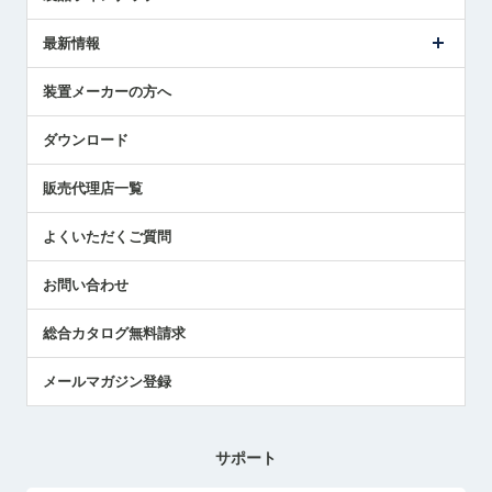
ごあいさつ
メトロールの事業
タッチスイッチ製品
最新情報
受賞履歴
ツールセッタ製品
メディア掲載
タッチプローブ製品
ニュースリリース
装置メーカーの方へ
採用情報
エアマイクロセンサ製品
メトロールの技術
国/地域/言語
アプリケーション
ダウンロード
社員ブログ
展示会レポート
販売代理店一覧
中小企業のBCP地震対策
センサのテクニカルガイド
よくいただくご質問
社長ブログ
お問い合わせ
総合カタログ無料請求
メールマガジン登録
サポート