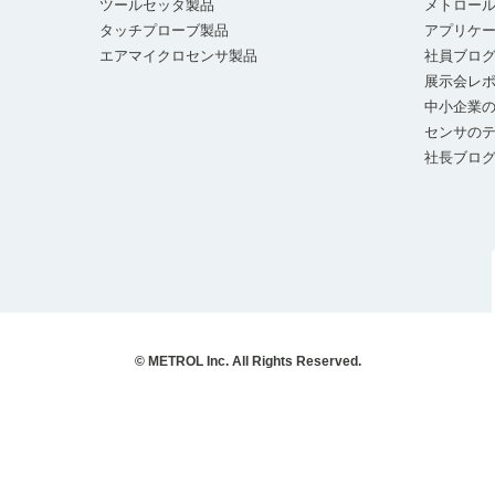
ツールセッタ製品
メトロー
タッチプローブ製品
アプリケ
エアマイクロセンサ製品
社員ブロ
展示会レ
中小企業の
センサの
社長ブロ
© METROL Inc. All Rights Reserved.