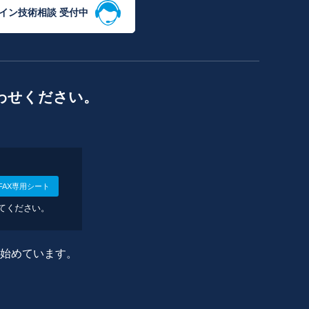
イン技術相談 受付中
わせください。
FAX専用シート
してください。
に始めています。