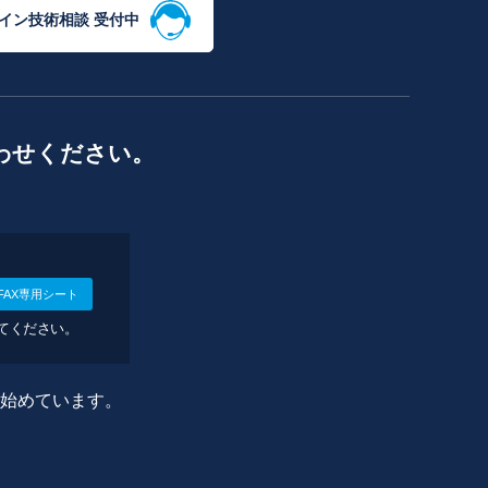
イン技術相談 受付中
わせください。
FAX専用シート
してください。
に始めています。