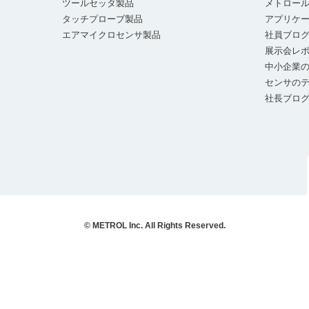
ツールセッタ製品
メトロー
タッチプローブ製品
アプリケ
エアマイクロセンサ製品
社員ブロ
展示会レ
中小企業の
センサの
社長ブロ
© METROL Inc. All Rights Reserved.