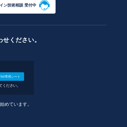
イン技術相談 受付中
わせください。
FAX専用シート
してください。
に始めています。