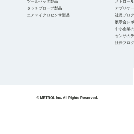
ツールセッタ製品
メトロー
タッチプローブ製品
アプリケ
エアマイクロセンサ製品
社員ブロ
展示会レ
中小企業の
センサの
社長ブロ
© METROL Inc. All Rights Reserved.