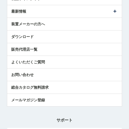
ごあいさつ
メトロールの事業
タッチスイッチ製品
最新情報
受賞履歴
ツールセッタ製品
メディア掲載
タッチプローブ製品
ニュースリリース
装置メーカーの方へ
採用情報
エアマイクロセンサ製品
メトロールの技術
国/地域/言語
アプリケーション
ダウンロード
社員ブログ
展示会レポート
販売代理店一覧
中小企業のBCP地震対策
センサのテクニカルガイド
よくいただくご質問
社長ブログ
お問い合わせ
総合カタログ無料請求
メールマガジン登録
サポート