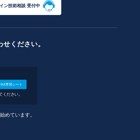
イン技術相談 受付中
わせください。
FAX専用シート
してください。
に始めています。