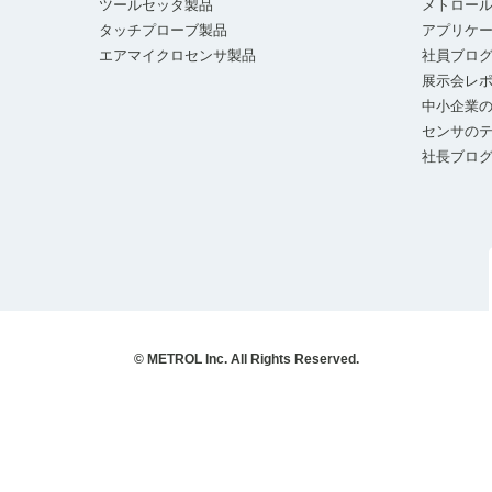
ツールセッタ製品
メトロー
タッチプローブ製品
アプリケ
エアマイクロセンサ製品
社員ブロ
展示会レ
中小企業の
センサの
社長ブロ
© METROL Inc. All Rights Reserved.