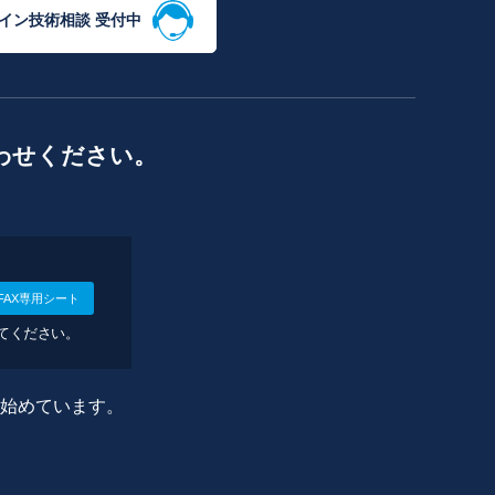
イン技術相談 受付中
わせください。
FAX専用シート
してください。
に始めています。