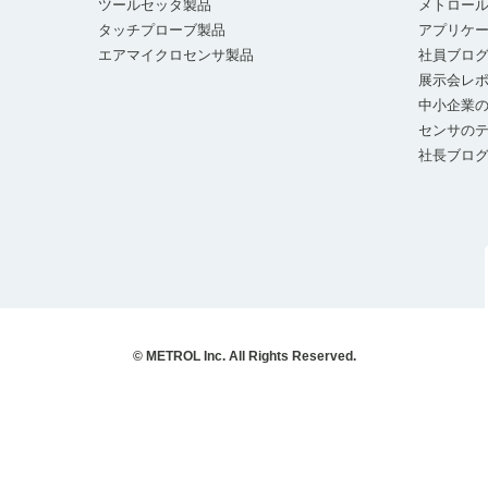
ツールセッタ製品
メトロー
タッチプローブ製品
アプリケ
エアマイクロセンサ製品
社員ブロ
展示会レ
中小企業の
センサの
社長ブロ
© METROL Inc. All Rights Reserved.