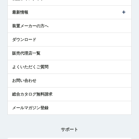
ごあいさつ
メトロールの事業
タッチスイッチ製品
最新情報
受賞履歴
ツールセッタ製品
メディア掲載
タッチプローブ製品
ニュースリリース
装置メーカーの方へ
採用情報
エアマイクロセンサ製品
メトロールの技術
国/地域/言語
アプリケーション
ダウンロード
社員ブログ
展示会レポート
販売代理店一覧
中小企業のBCP地震対策
センサのテクニカルガイド
よくいただくご質問
社長ブログ
お問い合わせ
総合カタログ無料請求
メールマガジン登録
サポート