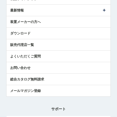
ごあいさつ
メトロールの事業
タッチスイッチ製品
最新情報
受賞履歴
ツールセッタ製品
メディア掲載
タッチプローブ製品
ニュースリリース
装置メーカーの方へ
採用情報
エアマイクロセンサ製品
メトロールの技術
国/地域/言語
アプリケーション
ダウンロード
社員ブログ
展示会レポート
販売代理店一覧
中小企業のBCP地震対策
センサのテクニカルガイド
よくいただくご質問
社長ブログ
お問い合わせ
総合カタログ無料請求
メールマガジン登録
サポート