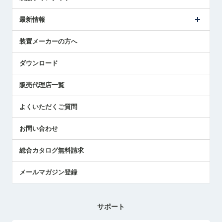
ごあいさつ
メトロールの事業
タッチスイッチ製品
最新情報
受賞履歴
ツールセッタ製品
メディア掲載
タッチプローブ製品
ニュースリリース
装置メーカーの方へ
採用情報
エアマイクロセンサ製品
メトロールの技術
国/地域/言語
アプリケーション
ダウンロード
社員ブログ
展示会レポート
販売代理店一覧
中小企業のBCP地震対策
センサのテクニカルガイド
よくいただくご質問
社長ブログ
お問い合わせ
総合カタログ無料請求
メールマガジン登録
サポート