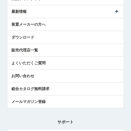
ごあいさつ
メトロールの事業
タッチスイッチ製品
最新情報
受賞履歴
ツールセッタ製品
メディア掲載
タッチプローブ製品
ニュースリリース
装置メーカーの方へ
採用情報
エアマイクロセンサ製品
メトロールの技術
国/地域/言語
アプリケーション
ダウンロード
社員ブログ
展示会レポート
販売代理店一覧
中小企業のBCP地震対策
センサのテクニカルガイド
よくいただくご質問
社長ブログ
お問い合わせ
総合カタログ無料請求
メールマガジン登録
サポート