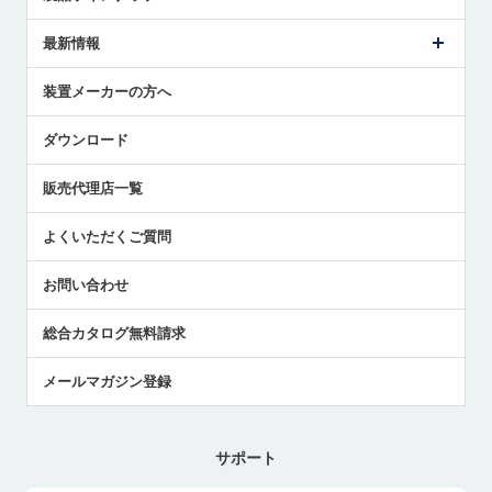
ごあいさつ
メトロールの事業
タッチスイッチ製品
最新情報
受賞履歴
ツールセッタ製品
メディア掲載
タッチプローブ製品
ニュースリリース
装置メーカーの方へ
採用情報
エアマイクロセンサ製品
メトロールの技術
国/地域/言語
アプリケーション
ダウンロード
社員ブログ
展示会レポート
販売代理店一覧
中小企業のBCP地震対策
センサのテクニカルガイド
よくいただくご質問
社長ブログ
お問い合わせ
総合カタログ無料請求
メールマガジン登録
サポート