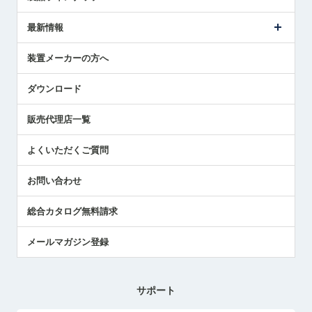
ごあいさつ
メトロールの事業
タッチスイッチ製品
最新情報
受賞履歴
ツールセッタ製品
メディア掲載
タッチプローブ製品
ニュースリリース
装置メーカーの方へ
採用情報
エアマイクロセンサ製品
メトロールの技術
国/地域/言語
アプリケーション
ダウンロード
社員ブログ
展示会レポート
販売代理店一覧
中小企業のBCP地震対策
センサのテクニカルガイド
よくいただくご質問
社長ブログ
お問い合わせ
総合カタログ無料請求
メールマガジン登録
サポート