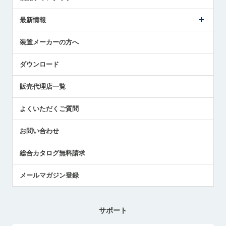
ごあいさつ
メトロールの事業
タッチスイッチ製品
最新情報
受賞履歴
ツールセッタ製品
メディア掲載
タッチプローブ製品
ニュースリリース
装置メーカーの方へ
採用情報
エアマイクロセンサ製品
メトロールの技術
国/地域/言語
アプリケーション
ダウンロード
社員ブログ
展示会レポート
販売代理店一覧
中小企業のBCP地震対策
センサのテクニカルガイド
よくいただくご質問
社長ブログ
お問い合わせ
総合カタログ無料請求
メールマガジン登録
サポート