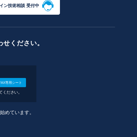
イン技術相談 受付中
わせください。
FAX専用シート
してください。
に始めています。