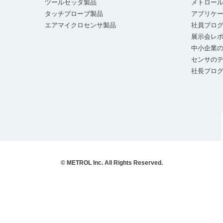
ツールセッタ製品
メトロー
タッチプローブ製品
アプリケ
エアマイクロセンサ製品
社員ブロ
展示会レ
中小企業の
センサの
社長ブロ
© METROL Inc. All Rights Reserved.