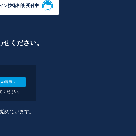
イン技術相談 受付中
わせください。
FAX専用シート
してください。
に始めています。