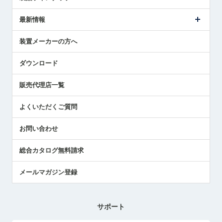
ごあいさつ
メトロールの事業
タッチスイッチ製品
最新情報
受賞履歴
ツールセッタ製品
メディア掲載
タッチプローブ製品
ニュースリリース
装置メーカーの方へ
採用情報
エアマイクロセンサ製品
メトロールの技術
国/地域/言語
アプリケーション
ダウンロード
社員ブログ
展示会レポート
販売代理店一覧
中小企業のBCP地震対策
センサのテクニカルガイド
よくいただくご質問
社長ブログ
お問い合わせ
総合カタログ無料請求
メールマガジン登録
サポート