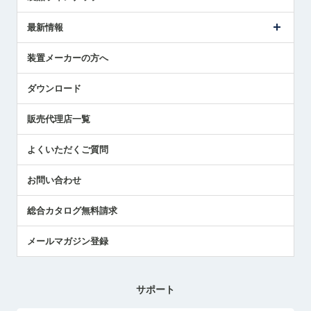
ごあいさつ
メトロールの事業
タッチスイッチ製品
最新情報
受賞履歴
ツールセッタ製品
メディア掲載
タッチプローブ製品
ニュースリリース
装置メーカーの方へ
採用情報
エアマイクロセンサ製品
メトロールの技術
国/地域/言語
アプリケーション
ダウンロード
社員ブログ
展示会レポート
販売代理店一覧
中小企業のBCP地震対策
センサのテクニカルガイド
よくいただくご質問
社長ブログ
お問い合わせ
総合カタログ無料請求
メールマガジン登録
サポート