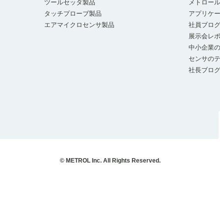
ツールセッタ製品
メトロー
タッチプローブ製品
アプリケ
エアマイクロセンサ製品
社員ブロ
展示会レ
中小企業の
センサの
社長ブロ
© METROL Inc. All Rights Reserved.