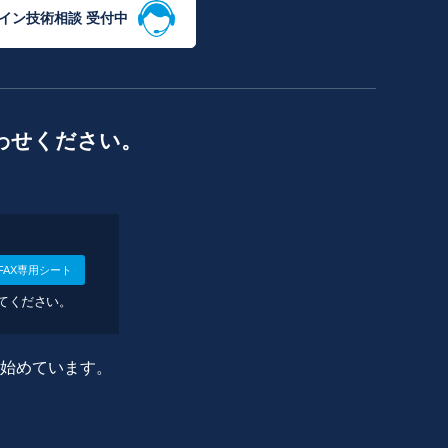
イン技術相談 受付中
わせください。
FAX専用シート
してください。
に始めています。