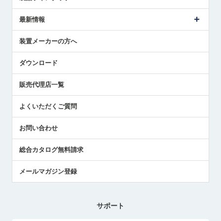
ごあいさつ
メトロールの事業
タッチスイッチ製品
最新情報
受賞履歴
ツールセッタ製品
メディア掲載
タッチプローブ製品
ニュースリリース
装置メーカーの方へ
採用情報
エアマイクロセンサ製品
メトロールの技術
国/地域/言語
アプリケーション
ダウンロード
社員ブログ
展示会レポート
販売代理店一覧
中小企業のBCP地震対策
センサのテクニカルガイド
よくいただくご質問
社長ブログ
お問い合わせ
総合カタログ無料請求
メールマガジン登録
サポート