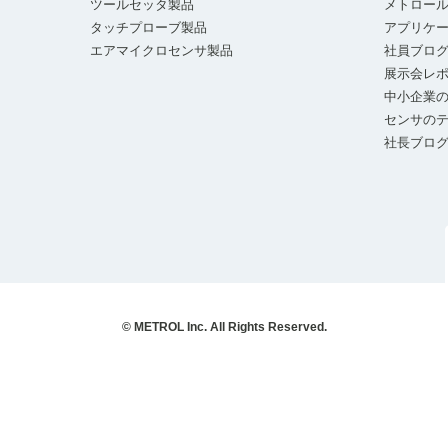
ツールセッタ製品
メトロー
タッチプローブ製品
アプリケ
エアマイクロセンサ製品
社員ブロ
展示会レ
中小企業の
センサの
社長ブロ
© METROL Inc. All Rights Reserved.