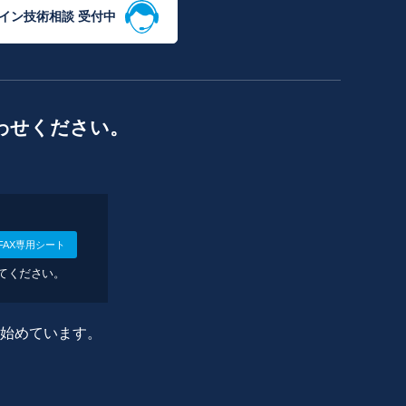
イン技術相談 受付中
わせください。
FAX専用シート
してください。
に始めています。