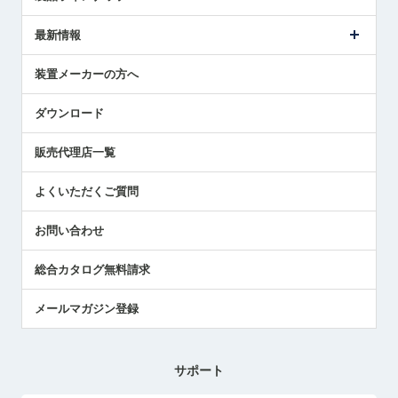
ごあいさつ
メトロールの事業
タッチスイッチ製品
最新情報
受賞履歴
ツールセッタ製品
メディア掲載
タッチプローブ製品
ニュースリリース
装置メーカーの方へ
採用情報
エアマイクロセンサ製品
メトロールの技術
国/地域/言語
アプリケーション
ダウンロード
社員ブログ
展示会レポート
販売代理店一覧
中小企業のBCP地震対策
センサのテクニカルガイド
よくいただくご質問
社長ブログ
お問い合わせ
総合カタログ無料請求
メールマガジン登録
サポート