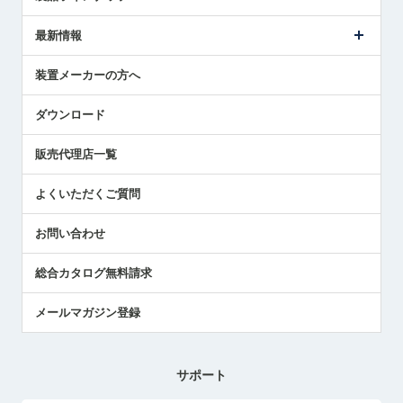
ごあいさつ
メトロールの事業
タッチスイッチ製品
最新情報
受賞履歴
ツールセッタ製品
メディア掲載
タッチプローブ製品
ニュースリリース
装置メーカーの方へ
採用情報
エアマイクロセンサ製品
メトロールの技術
国/地域/言語
アプリケーション
ダウンロード
社員ブログ
展示会レポート
販売代理店一覧
中小企業のBCP地震対策
センサのテクニカルガイド
よくいただくご質問
社長ブログ
お問い合わせ
総合カタログ無料請求
メールマガジン登録
サポート