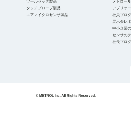
ツールセッタ製品
メトロー
タッチプローブ製品
アプリケ
エアマイクロセンサ製品
社員ブロ
展示会レ
中小企業の
センサの
社長ブロ
© METROL Inc. All Rights Reserved.