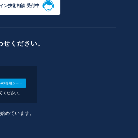
イン技術相談 受付中
わせください。
FAX専用シート
してください。
に始めています。