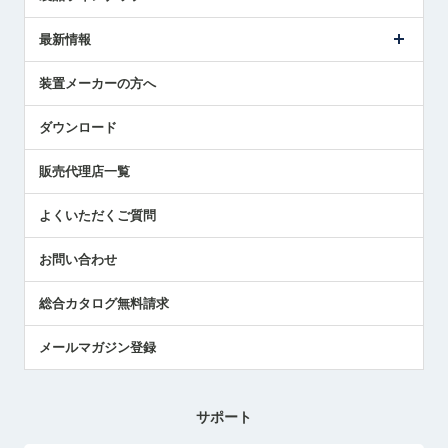
ごあいさつ
メトロールの事業
タッチスイッチ製品
最新情報
受賞履歴
ツールセッタ製品
メディア掲載
タッチプローブ製品
ニュースリリース
装置メーカーの方へ
採用情報
エアマイクロセンサ製品
メトロールの技術
国/地域/言語
アプリケーション
ダウンロード
社員ブログ
展示会レポート
販売代理店一覧
中小企業のBCP地震対策
センサのテクニカルガイド
よくいただくご質問
社長ブログ
お問い合わせ
総合カタログ無料請求
メールマガジン登録
サポート