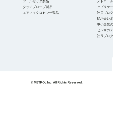
ツールセッタ製品
メトロー
タッチプローブ製品
アプリケ
エアマイクロセンサ製品
社員ブロ
展示会レ
中小企業の
センサの
社長ブロ
© METROL Inc. All Rights Reserved.