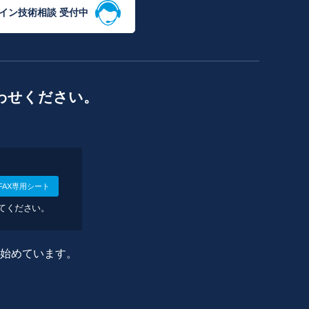
イン技術相談 受付中
わせください。
FAX専用シート
してください。
に始めています。