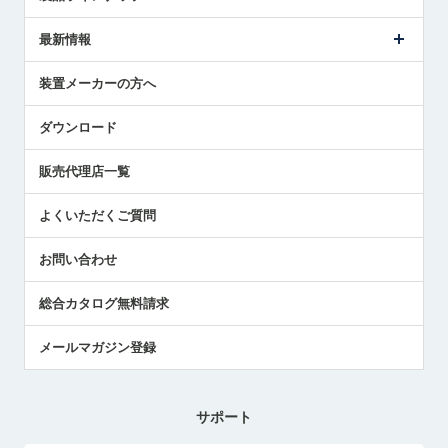
ごあいさつ
メトロールの事業
タッチスイッチ製品
最新情報
受賞履歴
ツールセッタ製品
メディア掲載
タッチプローブ製品
ニュースリリース
装置メーカーの方へ
採用情報
エアマイクロセンサ製品
メトロールの技術
国/地域/言語
アプリケーション
ダウンロード
社員ブログ
展示会レポート
販売代理店一覧
中小企業のBCP地震対策
センサのテクニカルガイド
よくいただくご質問
社長ブログ
お問い合わせ
総合カタログ無料請求
メールマガジン登録
サポート