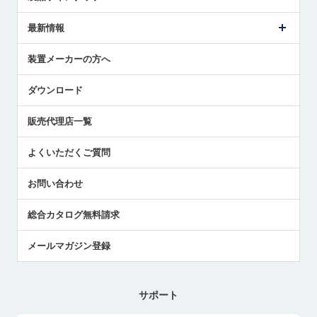
ごあいさつ
メトロールの事業
タッチスイッチ製品
最新情報
受賞履歴
ツールセッタ製品
メディア掲載
タッチプローブ製品
ニュースリリース
装置メーカーの方へ
採用情報
エアマイクロセンサ製品
メトロールの技術
国/地域/言語
アプリケーション
ダウンロード
社員ブログ
展示会レポート
販売代理店一覧
中小企業のBCP地震対策
センサのテクニカルガイド
よくいただくご質問
社長ブログ
お問い合わせ
総合カタログ無料請求
メールマガジン登録
サポート