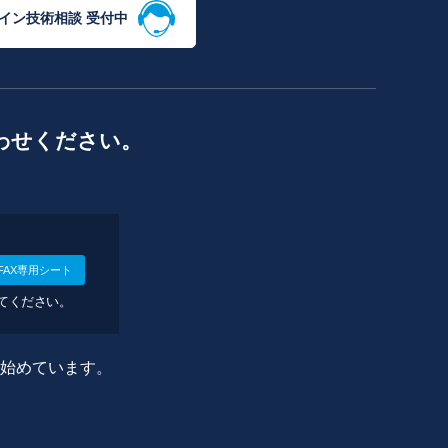
イン技術相談 受付中
わせください。
FAX専用シート
してください。
に始めています。