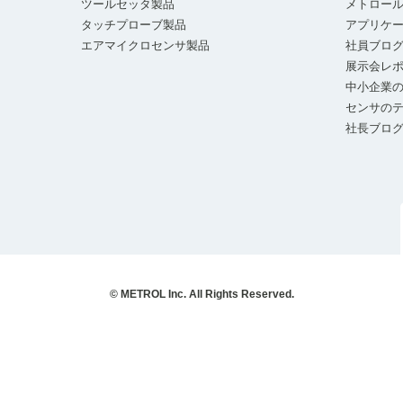
ツールセッタ製品
メトロー
タッチプローブ製品
アプリケ
エアマイクロセンサ製品
社員ブロ
展示会レ
中小企業の
センサの
社長ブロ
© METROL Inc. All Rights Reserved.